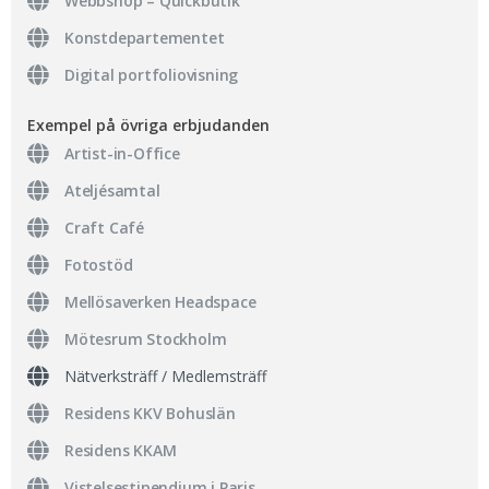
Webbshop – Quickbutik
Konstdepartementet
Digital portfoliovisning
Exempel på övriga erbjudanden
Artist-in-Office
Ateljésamtal
Craft Café
Fotostöd
Mellösaverken Headspace
Mötesrum Stockholm
Nätverksträff / Medlemsträff
Residens KKV Bohuslän
Residens KKAM
Vistelsestipendium i Paris