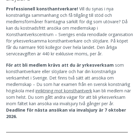
Professionell konsthantverkare!
Vill du synas i nya
konstnärliga sammanhang och få tillgång till stöd och
medlemsförmåner framtagna särkilt för dig som utövare? Då
kan du kostnadsfritt ansöka om medlemskap i
Konsthantverkscentrum – Sveriges enda renodlade organisation
för yrkesverksamma konsthantverkare och slöjdare. På köpet
får du närmare 900 kollegor över hela landet.
Den årliga
serviceavgiften är 440 kr exklusive moms, per år.
För att bli medlem krävs att du är yrkesverksam
som
konsthantverkare eller slöjdare och har din konstnärliga
verksamhet i Sverige. Det finns två sätt att ansöka om
medlemskap –
Du som har examen från en svensk konstnärlig
högskola med
inriktning mot konsthantverk
kan bli medlem när
som helst. Du som gått andra vägar för att bli yrkesverksam
inom fältet kan ansöka via invalsjury två gånger per år.
Deadline för nästa ansökan via invalsjury är 7 oktober
2026.