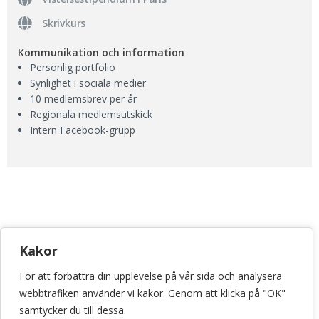
Skrivkurs
Kommunikation och information
Personlig portfolio
Synlighet i sociala medier
10 medlemsbrev per år
Regionala medlemsutskick
Intern Facebook-grupp
KONSTHANTVERKSCENTRUM
Kakor
Bellmansgatan 5 • 118 20 Stockholm
För att förbättra din upplevelse på vår sida och analysera
info@konsthantverkscentrum.se
webbtrafiken använder vi kakor. Genom att klicka på "OK"
072-071 46 60
samtycker du till dessa.