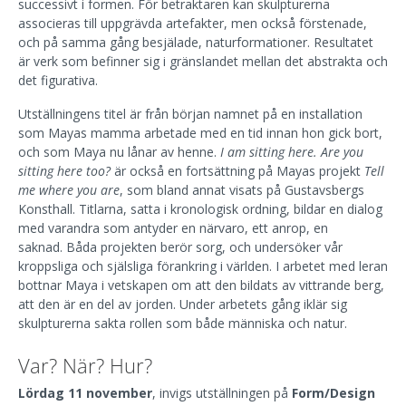
successivt i formen. För betraktaren kan skulpturerna
associeras till uppgrävda artefakter, men också förstenade,
och på samma gång besjälade, naturformationer. Resultatet
är verk som befinner sig i gränslandet mellan det abstrakta och
det figurativa.
Utställningens titel är från början namnet på en installation
som Mayas mamma arbetade med en tid innan hon gick bort,
och som Maya nu lånar av henne.
I am sitting here. Are you
sitting here too?
är också en fortsättning på Mayas projekt
Tell
me where you are
, som bland annat visats på Gustavsbergs
Konsthall. Titlarna, satta i kronologisk ordning, bildar en dialog
med varandra som antyder en närvaro, ett anrop, en
saknad.
Båda projekten berör sorg, och undersöker vår
kroppsliga och själsliga förankring i världen. I arbetet med leran
bottnar Maya i vetskapen om att den bildats av vittrande berg,
att den är en del av jorden. Under arbetets gång iklär sig
skulpturerna sakta rollen som både människa och natur.
Var? När? Hur?
Lördag 11 november
, invigs utställningen på
Form/Design