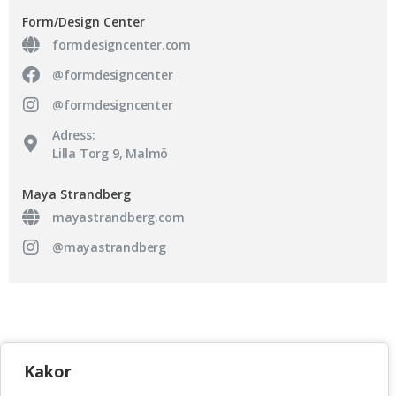
Form/Design Center
formdesigncenter.com
@formdesigncenter
@formdesigncenter
Adress:
Lilla Torg 9, Malmö
Maya Strandberg
mayastrandberg.com
@mayastrandberg
KONSTHANTVERKSCENTRUM
Kakor
Bellmansgatan 5 • 118 20 Stockholm