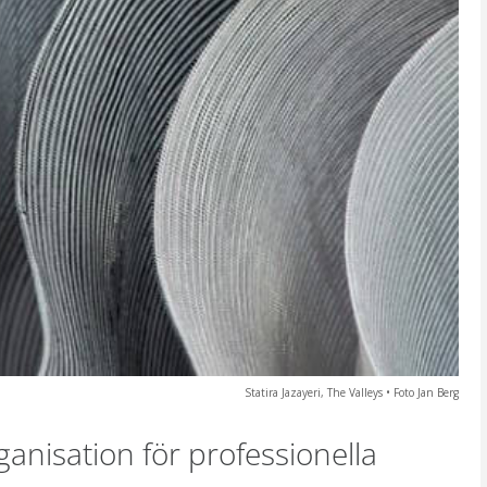
Statira Jazayeri, The Valleys • Foto Jan Berg​
anisation för professionella