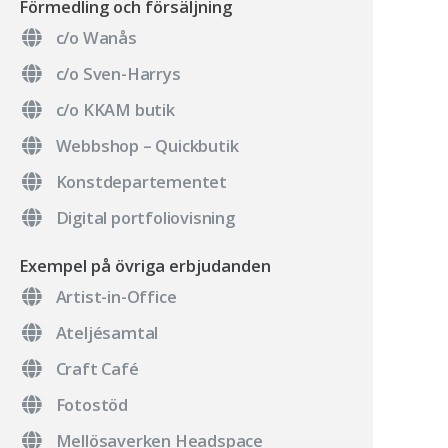
Förmedling och försäljning
c/o Wanås
c/o Sven-Harrys
c/o KKAM butik
Webbshop – Quickbutik
Konstdepartementet
Digital portfoliovisning
Exempel på övriga erbjudanden
Artist-in-Office
Ateljésamtal
Craft Café
Fotostöd
Mellösaverken Headspace