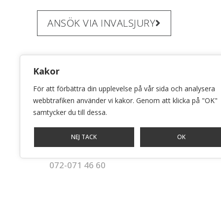
ANSÖK VIA INVALSJURY
Kakor
För att förbättra din upplevelse på vår sida och analysera
webbtrafiken använder vi kakor. Genom att klicka på "OK"
KONSTHANTVERKSCENTRUM
samtycker du till dessa.
Bellmansgatan 5 • 118 20 Stockholm
NEJ TACK
OK
info@konsthantverkscentrum.se
072-071 46 60
Stockholm • Malmö • Göteborg