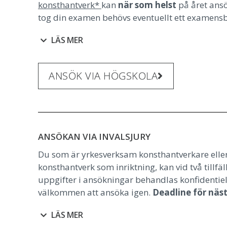
konsthantverk*
kan
när som helst
på året ans
tog din examen behövs eventuellt ett examensbevi
LÄS MER
ANSÖK VIA HÖGSKOLA
ANSÖKAN VIA INVALSJURY
Du som är yrkesverksam konsthantverkare elle
konsthantverk som inriktning, kan vid två till
uppgifter i ansökningar behandlas konfidentiel
välkommen att ansöka igen.
Deadline för näs
LÄS MER