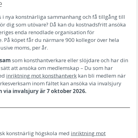
e
s i nya konstnärliga sammanhang och få tillgång till
ör dig som utövare? Då kan du kostnadsfritt ansöka
riges enda renodlade organisation för
 På köpet får du närmare 900 kollegor över hela
lusive moms, per år.
rksam
som konsthantverkare eller slöjdare och har din
vå sätt att ansöka om medlemskap –
Du som har
med
inriktning mot konsthantverk
kan bli medlem när
yrkesverksam inom fältet kan ansöka via invalsjury
 via invalsjury är 7 oktober 2026.
nsk konstnärlig högskola med
inriktning mot