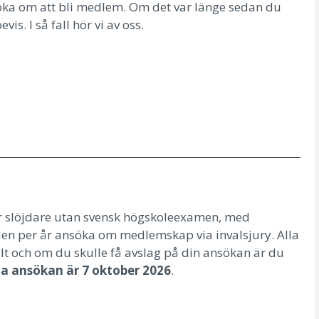
öka om att bli medlem. Om det var länge sedan du
s. I så fall hör vi av oss.
r slöjdare utan svensk högskoleexamen, med
fällen per år ansöka om medlemskap via invalsjury.
Alla
lt och om du skulle få avslag på din ansökan är du
ta ansökan är
7 oktober
2026
.