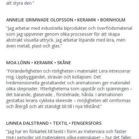
att styra den.”
ANNELIE GRIMWADE OLOFSSON • KERAMIK • BORNHOLM
”Jag arbetar med industriella biprodukter och överflödsmaterial
som jag uppvinner genom olika procsesser för att skapa
abstrakt visuella uttryck. Jag arbetar löpande med lera, men
även metall, plast och glas.”
MOA LÖNN • KERAMIK • SKÅNE
”Föränderligheten och rörligheten i materialet Lera intresserar
mig. Uppbyggandet, strävan och kollapsen. Det
tredimensionella gestaltandet och animationen ger materialet
olika skepnader. Ytterligheterna som uppstår och spänningen –
det bärande, glaserade , förstelnade, hårda. I animationen
gestaltas lerans cykliska skeende – möjligheten att omformas
och återgå och att ständigt bli till i nya tillstånd.”
LINNEA DALSTRAND • TEXTIL • FENGERSFORS
”Jag har en förkärlek till textil i form av metervara och fäster
mig i perioder vid materialens olika egenskaper – hur det faller,