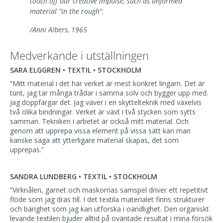
touch off our creative impulse, such as unformed
material ”in the rough”.
/Anni Albers, 1965
Medverkande i utställningen
SARA ELGGREN • TEXTIL • STOCKHOLM
”Mitt material i det här verket är mest konkret lingarn. Det är
tunt, jag tar många trådar i samma solv och bygger upp med.
Jag doppfärgar det. Jag väver i en skyttelteknik med växelvis
två olika bindningar. Verket är vävt i två stycken som sytts
samman. Tekniken i arbetet är också mitt material. Och
genom att upprepa vissa element på vissa sätt kan man
kanske säga att ytterligare material skapas, det som
upprepas.”
SANDRA LUNDBERG • TEXTIL • STOCKHOLM
”Virknålen, garnet och maskornas samspel driver ett repetitivt
flöde som jag dras till. I det textila materialet finns strukturer
och bärighet som jag kan utforska i oändlighet. Den organiskt
levande textilen bjuder alltid på oväntade resultat i mina försök