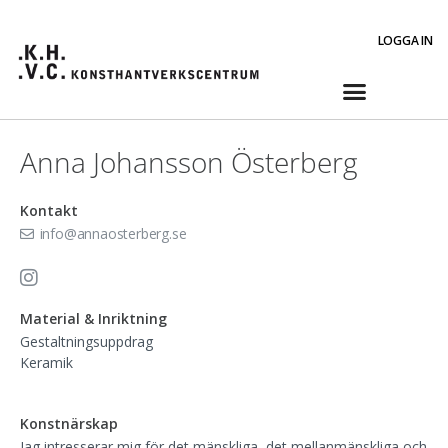
LOGGA IN
Anna Johansson Österberg
Kontakt
info@annaosterberg.se
Material & Inriktning
Gestaltningsuppdrag
Keramik
Konstnärskap
Jag intresserar mig för det mänskliga, det mellanmänskliga och