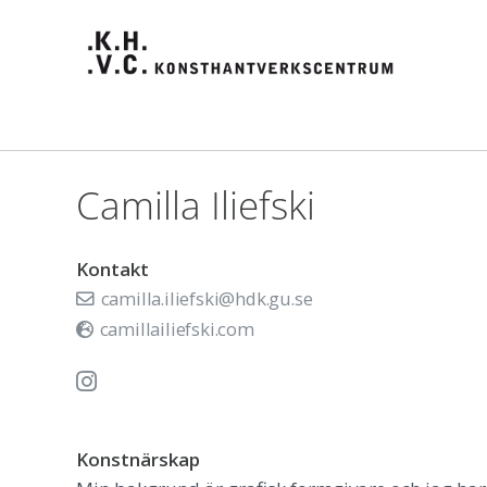
Camilla Iliefski
Kontakt
camilla.iliefski@hdk.gu.se
camillailiefski.com
Konstnärskap