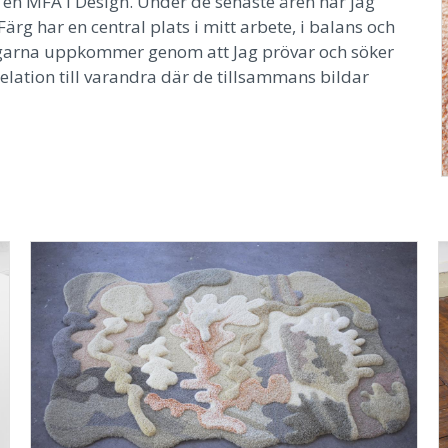
 en MFA i Design. Under de senaste åren har jag
ärg har en central plats i mitt arbete, i balans och
ngarna uppkommer genom att Jag prövar och söker
relation till varandra där de tillsammans bildar