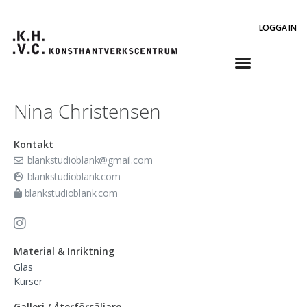
LOGGA IN
Nina Christensen
Kontakt
blankstudioblank@gmail.com
blankstudioblank.com
blankstudioblank.com
Material & Inriktning
Glas
Kurser
Galleri / Återförsäljare