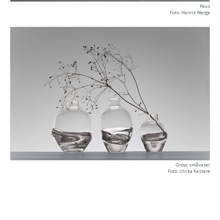
Paus
Foto: Henrik Werge
Grow, småvaser
Foto: Ulrika Kestere