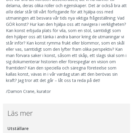
delarna, deras olika roller och egenskaper. Det är också bra att
alla
delar står till vårt förfogande för att hjälpa oss med
utmaningen att besvara vår tids nya viktiga frågeställning: Vad
GÖR konst? Hur kan den hjälpa oss att navigera i verkligheten?
Kan konst erbjuda plats för vila, som en stol, samtidigt som
den hjälper oss att tänka i andra banor kring de utmaningar vi
står inför? Kan konst rymma frukt eller blommor, som en skål
eller vas, samtidigt som den lyfter fram olika perspektiv? Kan
man förvara saker i konst, såsom ett skåp, ett slags skal som i
sig dokumenterar historien eller förespeglar en vision om
framtiden? Kan den speciella och säregna företeelse som
kallas konst, vävas in i vår vardag utan att den berövas sin
kraft? Jag tror att det går – låt oss ta reda på det!
/Damon Crane, kurator
Läs mer
Utställare