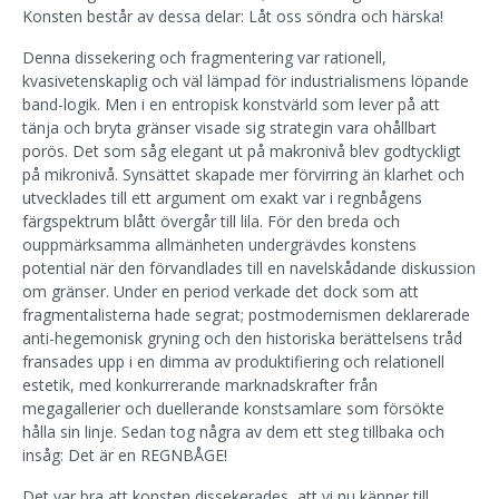
Konsten består av dessa delar: Låt oss söndra och härska!
Denna dissekering och fragmentering var rationell,
kvasivetenskaplig och väl lämpad för industrialismens löpande
band-logik. Men i en entropisk konstvärld som lever på att
tänja och bryta gränser visade sig strategin vara ohållbart
porös. Det som såg elegant ut på makronivå blev godtyckligt
på mikronivå. Synsättet skapade mer förvirring än klarhet och
utvecklades till ett argument om exakt var i regnbågens
färgspektrum blått övergår till lila. För den breda och
ouppmärksamma allmänheten undergrävdes konstens
potential när den förvandlades till en navelskådande diskussion
om gränser. Under en period verkade det dock som att
fragmentalisterna hade segrat; postmodernismen deklarerade
anti-hegemonisk gryning och den historiska berättelsens tråd
fransades upp i en dimma av produktifiering och relationell
estetik, med konkurrerande marknadskrafter från
megagallerier och duellerande konstsamlare som försökte
hålla sin linje. Sedan tog några av dem ett steg tillbaka och
insåg: Det är en REGNBÅGE!
Det var bra att konsten dissekerades, att vi nu känner till