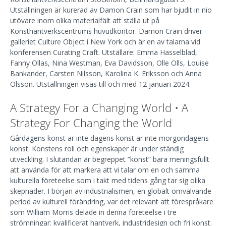
Utställningen är kurerad av Damon Crain som har bjudit in nio
utövare inom olika materialfält att ställa ut på
Konsthantverkscentrums huvudkontor. Damon Crain driver
galleriet Culture Object i New York och är en av talarna vid
konferensen Curating Craft. Utställare: Emma Hasselblad,
Fanny Ollas, Nina Westman, Eva Davidsson, Olle Olls, Louise
Bankander, Carsten Nilsson, Karolina K. Eriksson och Anna
Olsson. Utställningen visas till och med 12 januari 2024.
A Strategy For a Changing World • A
Strategy For Changing the World
Gårdagens konst är inte dagens konst är inte morgondagens
konst. Konstens roll och egenskaper är under ständig
utveckling. I slutändan är begreppet ”konst” bara meningsfullt
att använda för att markera att vi talar om en och samma
kulturella företeelse som i takt med tidens gång tar sig olika
skepnader. I början av industrialismen, en globalt omvälvande
period av kulturell förändring, var det relevant att förespråkare
som William Morris delade in denna företeelse i tre
strömningar: kvalificerat hantverk, industridesign och fri konst.