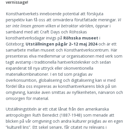
vernissage!
Konsthantverkets inneboende potential att förskjuta
perspektiv kan få oss att omvärdera förutfattade meningar.
Vi
ser inte linsen genom vilken vi betraktar världen
, öppnar i
samband med att Craft Days och Röhsskas
konsthantverksdagar invigs på
Röhsska museet
i
Göteborg.
Utställningen pågå
r 2–12 maj
2024
och är ett
samarbete mellan museet och Konsthantverkscentrum. Här
presenteras elva medlemmar ur organisationen med verk som
tagit avstamp i traditionella hantverkstekniker och sedan
expanderat till nya uttryck eller okonventionella
materialkombinationer. I en tid som präglas av
överkonsumtion, globalisering och digitalisering kan vi med
fördel låta oss inspireras av konsthantverkarens blick på sin
omgivning, kanske även smittas av nyfikenheten, närvaron och
omsorgen för material.
Utställningstiteln är ett citat lånat från den amerikanska
antropologen Ruth Benedict (1887-1948) som menade att
blicken på vår omgivning och andra kulturer präglas av en egen
”kulturell lins”. Ett sekel senare, får citatet ny relevans i