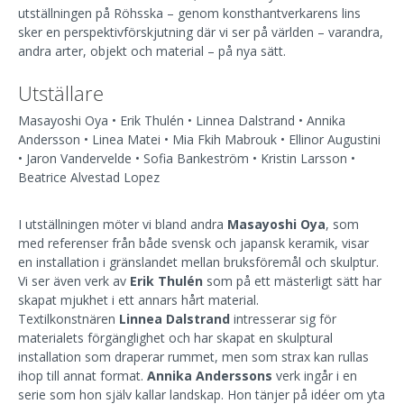
utställningen på Röhsska – genom konsthantverkarens lins
sker en perspektivförskjutning där vi ser på världen – varandra,
andra arter, objekt och material – på nya sätt.
Utställare
Masayoshi Oya • Erik Thulén • Linnea Dalstrand • Annika
Andersson • Linea Matei • Mia Fkih Mabrouk • Ellinor Augustini
• Jaron Vandervelde • Sofia Bankeström • Kristin Larsson •
Beatrice Alvestad Lopez
I utställningen möter vi bland andra
Masayoshi Oya
, som
med referenser från både svensk och japansk keramik, visar
en installation i gränslandet mellan bruksföremål och skulptur.
Vi ser även verk av
Erik Thulén
som på ett mästerligt sätt har
skapat mjukhet i ett annars hårt material.
Textilkonstnären
Linnea Dalstrand
intresserar sig för
materialets förgänglighet och har skapat en skulptural
installation som draperar rummet, men som strax kan rullas
ihop till annat format.
Annika Anderssons
verk ingår i en
serie som hon själv kallar landskap. Hon tänjer på idéer om yta