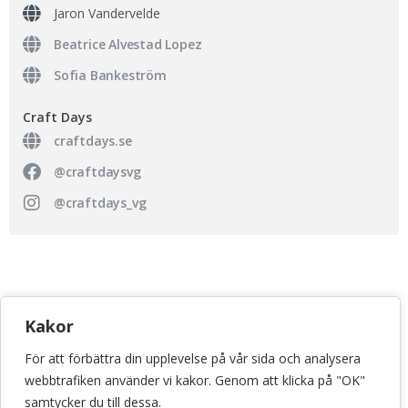
Jaron Vandervelde
Beatrice Alvestad Lopez
Sofia Bankeström
Craft Days
craftdays.se
@craftdaysvg
@craftdays_vg
KONSTHANTVERKSCENTRUM
Kakor
Bellmansgatan 5 • 118 20 Stockholm
För att förbättra din upplevelse på vår sida och analysera
info@konsthantverkscentrum.se
webbtrafiken använder vi kakor. Genom att klicka på "OK"
072-071 46 60
samtycker du till dessa.