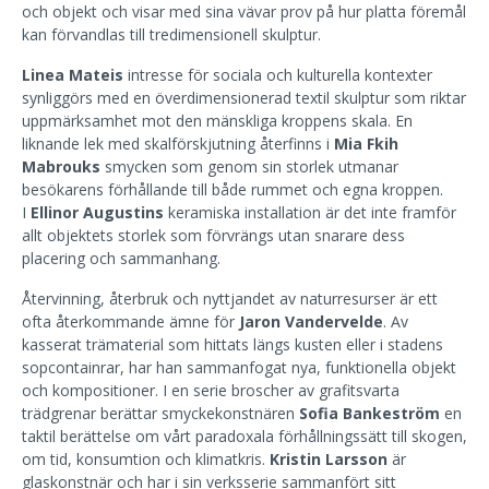
och objekt och visar med sina vävar prov på hur platta föremål
kan förvandlas till tredimensionell skulptur.
Linea Mateis
intresse för sociala och kulturella kontexter
synliggörs med en överdimensionerad textil skulptur som riktar
uppmärksamhet mot den mänskliga kroppens skala. En
liknande lek med skalförskjutning återfinns i
Mia Fkih
Mabrouks
smycken som genom sin storlek utmanar
besökarens förhållande till både rummet och egna kroppen.
I
Ellinor Augustins
keramiska installation är det inte framför
allt objektets storlek som förvrängs utan snarare dess
placering och sammanhang.
Återvinning, återbruk och nyttjandet av naturresurser är ett
ofta återkommande ämne för
Jaron Vandervelde
. Av
kasserat trämaterial som hittats längs kusten eller i stadens
sopcontainrar, har han sammanfogat nya, funktionella objekt
och kompositioner. I en serie broscher av grafitsvarta
trädgrenar berättar smyckekonstnären
Sofia Bankeström
en
taktil berättelse om vårt paradoxala förhållningssätt till skogen,
om tid, konsumtion och klimatkris.
Kristin Larsson
är
glaskonstnär och har i sin verksserie sammanfört sitt