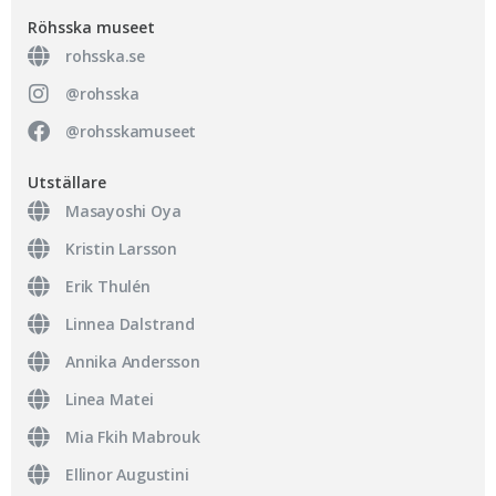
Röhsska museet​
rohsska.se
@rohsska
@rohsskamuseet
Utställare
Masayoshi Oya
Kristin Larsson
Erik Thulén
Linnea Dalstrand
Annika Andersson
Linea Matei
Mia Fkih Mabrouk
Ellinor Augustini