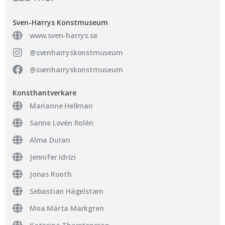
Sven-Harrys Konstmuseum
www.sven-harrys.se
@svenharryskonstmuseum
@svenharryskonstmuseum
Konsthantverkare
Marianne Hellman
Sanne Lovén Rolén
Alma Duran
Jennifer Idrizi
Jonas Rooth
Sebastian Hägelstam
Moa Märta Markgren