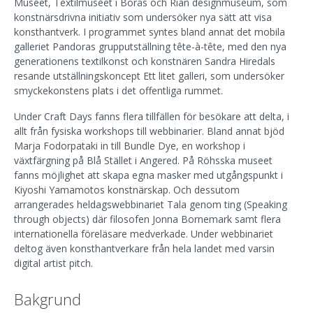
Museet, Textilmuseet i Borås och Rian designmuseum, som
konstnärsdrivna initiativ som undersöker nya sätt att visa
konsthantverk. I programmet syntes bland annat det mobila
galleriet Pandoras grupputställning tête-à-tête, med den nya
generationens textilkonst och konstnären Sandra Hiredals
resande utställningskoncept Ett litet galleri, som undersöker
smyckekonstens plats i det offentliga rummet.
Under Craft Days fanns flera tillfällen för besökare att delta, i
allt från fysiska workshops till webbinarier. Bland annat bjöd
Marja Fodorpataki in till Bundle Dye, en workshop i
växtfärgning på Blå Stället i Angered. På Röhsska museet
fanns möjlighet att skapa egna masker med utgångspunkt i
Kiyoshi Yamamotos konstnärskap. Och dessutom
arrangerades heldagswebbinariet Tala genom ting (Speaking
through objects) där filosofen Jonna Bornemark samt flera
internationella föreläsare medverkade. Under webbinariet
deltog även konsthantverkare från hela landet med varsin
digital artist pitch.
Bakgrund