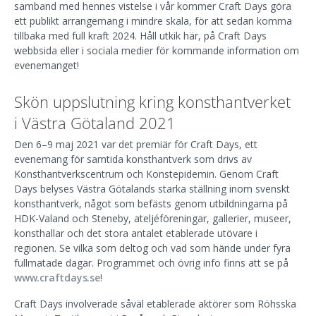
samband med hennes vistelse i vår kommer Craft Days göra
ett publikt arrangemang i mindre skala, för att sedan komma
tillbaka med full kraft 2024. Håll utkik här, på Craft Days
webbsida eller i sociala medier för kommande information om
evenemanget!
Skön uppslutning kring konsthantverket
i Västra Götaland 2021
Den 6–9 maj 2021 var det premiär för Craft Days, ett
evenemang för samtida konsthantverk som drivs av
Konsthantverkscentrum och Konstepidemin. Genom Craft
Days belyses Västra Götalands starka ställning inom svenskt
konsthantverk, något som befästs genom utbildningarna på
HDK-Valand och Steneby, ateljéföreningar, gallerier, museer,
konsthallar och det stora antalet etablerade utövare i
regionen. Se vilka som deltog och vad som hände under fyra
fullmatade dagar. Programmet och övrig info finns att se på
www.craftdays.se
!
Craft Days involverade såväl etablerade aktörer som Röhsska