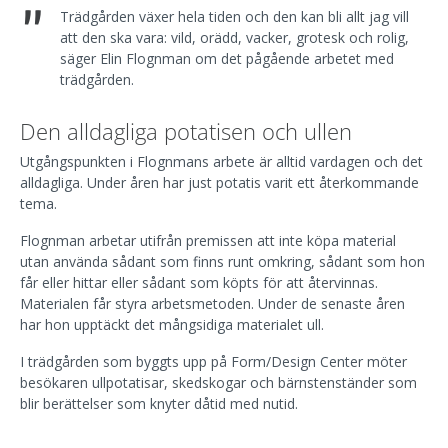
"
Trädgården växer hela tiden och den kan bli allt jag vill
att den ska vara: vild, orädd, vacker, grotesk och rolig,
säger Elin Flognman om det pågående arbetet med
trädgården.
Den alldagliga potatisen och ullen
Utgångspunkten i Flognmans arbete är alltid vardagen och det
alldagliga. Under åren har just potatis varit ett återkommande
tema.
Flognman arbetar utifrån premissen att inte köpa material
utan använda sådant som finns runt omkring, sådant som hon
får eller hittar eller sådant som köpts för att återvinnas.
Materialen får styra arbetsmetoden. Under de senaste åren
har hon upptäckt det mångsidiga materialet ull.
I trädgården som byggts upp på Form/Design Center möter
besökaren ullpotatisar, skedskogar och bärnstenständer som
blir berättelser som knyter dåtid med nutid.