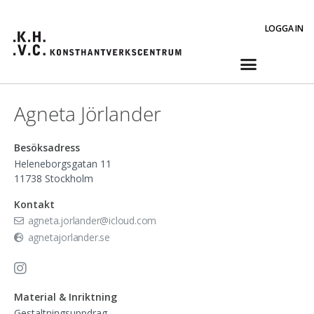
LOGGA IN
Agneta Jörlander
Besöksadress
Heleneborgsgatan 11
11738
Stockholm
Kontakt
agneta.jorlander@icloud.com
agnetajorlander.se
Material & Inriktning
Gestaltningsuppdrag