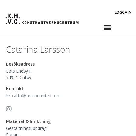
LOGGA IN
Catarina Larsson
Besöksadress
Löts Eneby II
74951
Grillby
Kontakt
catta@larssonunited.com
Material & Inriktning
Gestaltningsuppdrag
Papper