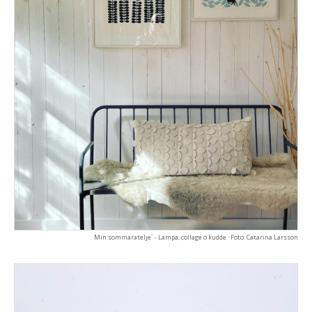
Min sommaratelje´ - Lampa, collage o kudde · Foto: Catarina Larsson