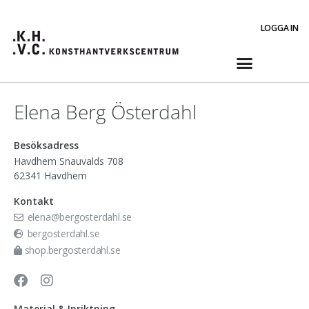
LOGGA IN
Elena Berg Österdahl
Besöksadress
Havdhem Snauvalds 708
62341
Havdhem
Kontakt
elena@bergosterdahl.se
bergosterdahl.se
shop.bergosterdahl.se
Material & Inriktning