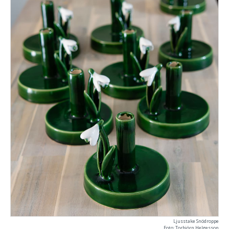
Ljusstake Snödroppe
Foto: Torbjörn Helgesson