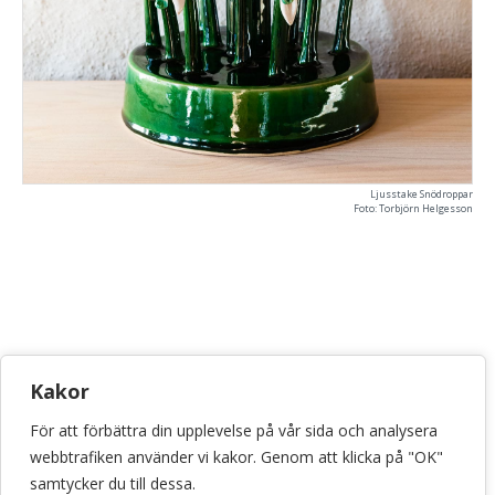
Ljusstake Snödroppar
Foto: Torbjörn Helgesson
KONSTHANTVERKSCENTRUM
Kakor
Bellmansgatan 5 • 118 20 Stockholm
För att förbättra din upplevelse på vår sida och analysera
info@konsthantverkscentrum.se
webbtrafiken använder vi kakor. Genom att klicka på "OK"
072-071 46 60
samtycker du till dessa.