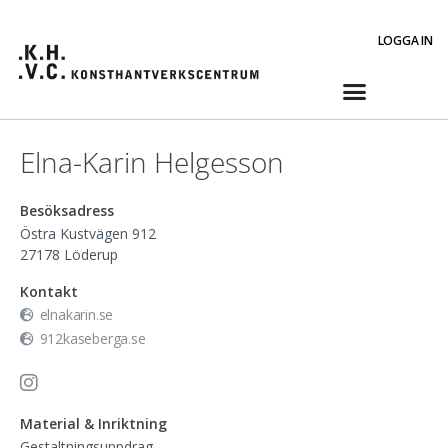
LOGGA IN
Elna-Karin Helgesson
Besöksadress
Östra Kustvägen 912
27178
Löderup
Kontakt
elnakarin.se
912kaseberga.se
Material & Inriktning
Gestaltningsuppdrag