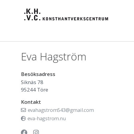
Eva Hagström
Besöksadress
Siknäs 78
95244
Töre
Kontakt
evahagstrom543@gmail.com
eva-hagstrom.nu