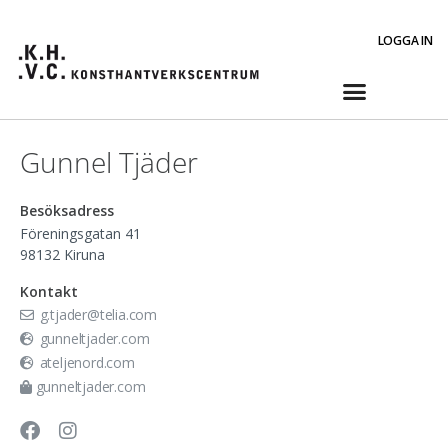
LOGGA IN
Gunnel Tjäder
Besöksadress
Föreningsgatan 41
98132
Kiruna
Kontakt
g.tjader@telia.com
gunneltjader.com
ateljenord.com
gunneltjader.com