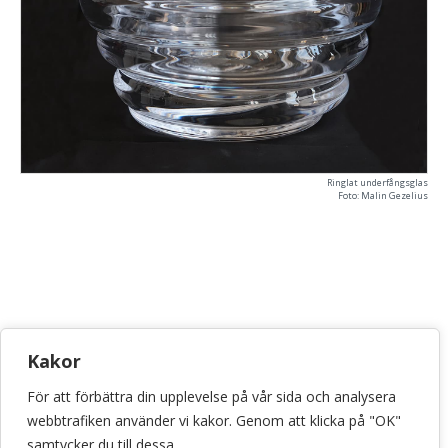
Ringlat underfångsglas
Foto: Malin Gezelius
KONSTHANTVERKSCENTRUM
Kakor
Bellmansgatan 5 • 118 20 Stockholm
För att förbättra din upplevelse på vår sida och analysera
info@konsthantverkscentrum.se
webbtrafiken använder vi kakor. Genom att klicka på "OK"
072-071 46 60
samtycker du till dessa.