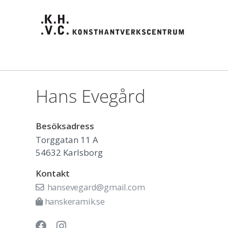
Hans Evegård
Besöksadress
Torggatan 11 A
54632
Karlsborg
Kontakt
hansevegard@gmail.com
hanskeramik.se