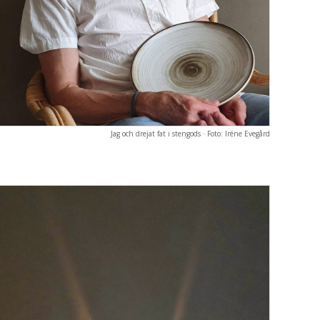
Jag och drejat fat i stengods · Foto: Iréne Evegård