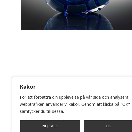
KONSTHANTVERKSCENTRUM
Kakor
Bellmansgatan 5 • 118 20 Stockholm
För att förbättra din upplevelse på vår sida och analysera
info@konsthantverkscentrum.se
webbtrafiken använder vi kakor. Genom att klicka på "OK"
samtycker du till dessa.
072-071 46 60
NEJ TACK
OK
Stockholm • Malmö • Göteborg