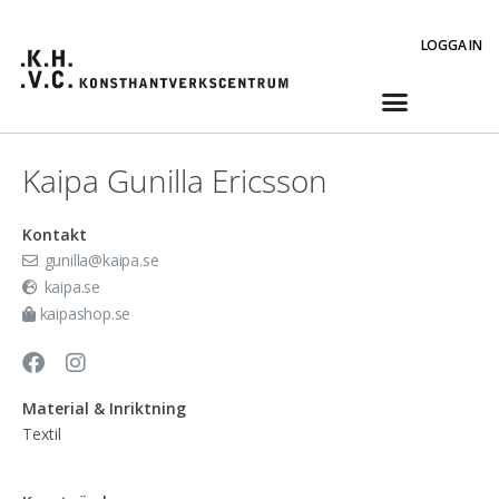
LOGGA IN
Kaipa Gunilla Ericsson
Kontakt
gunilla@kaipa.se
kaipa.se
kaipashop.se
Material & Inriktning
Textil