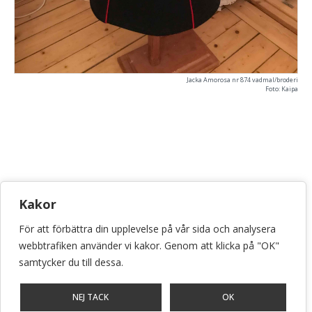
Jacka Amorosa nr 874 vadmal/broderi
Foto: Kaipa
KONSTHANTVERKSCENTRUM
Kakor
Bellmansgatan 5 • 118 20 Stockholm
För att förbättra din upplevelse på vår sida och analysera
info@konsthantverkscentrum.se
webbtrafiken använder vi kakor. Genom att klicka på "OK"
072-071 46 60
samtycker du till dessa.
Stockholm • Malmö • Göteborg
NEJ TACK
OK