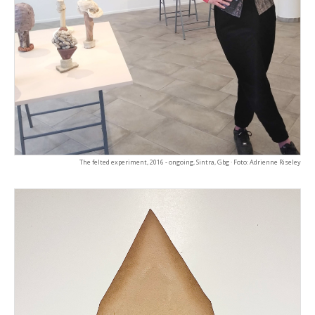
The felted experiment, 2016 - ongoing, Sintra, Gbg · Foto: Adrienne Riseley