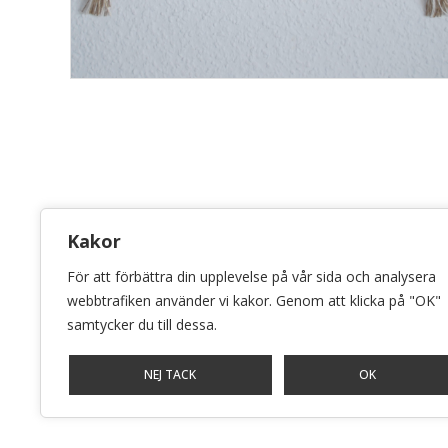
KONSTHANTVERKSCENTRUM
Kakor
Bellmansgatan 5 • 118 20 Stockholm
För att förbättra din upplevelse på vår sida och analysera
info@konsthantverkscentrum.se
webbtrafiken använder vi kakor. Genom att klicka på "OK"
samtycker du till dessa.
072-071 46 60
NEJ TACK
OK
Stockholm • Malmö • Göteborg