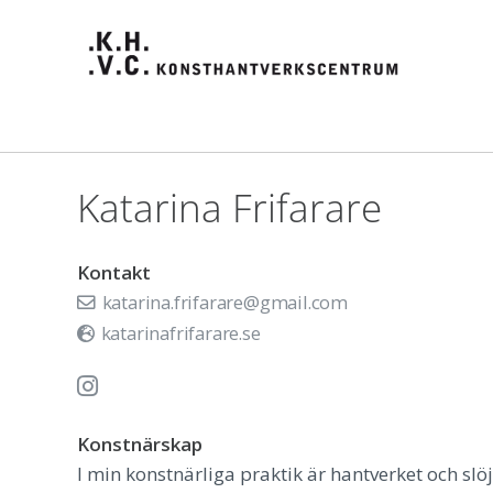
Katarina Frifarare
Kontakt
katarina.frifarare@gmail.com
katarinafrifarare.se
Konstnärskap
I min konstnärliga praktik är hantverket och slöjde