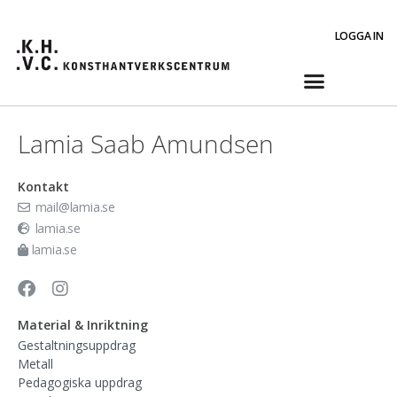
LOGGA IN
Lamia Saab Amundsen
Kontakt
mail@lamia.se
lamia.se
lamia.se
Material & Inriktning
Gestaltningsuppdrag
Metall
Pedagogiska uppdrag