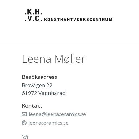
Leena Møller
Besöksadress
Brovägen 22
61972
Vagnhärad
Kontakt
leena@leenaceramics.se
leenaceramics.se