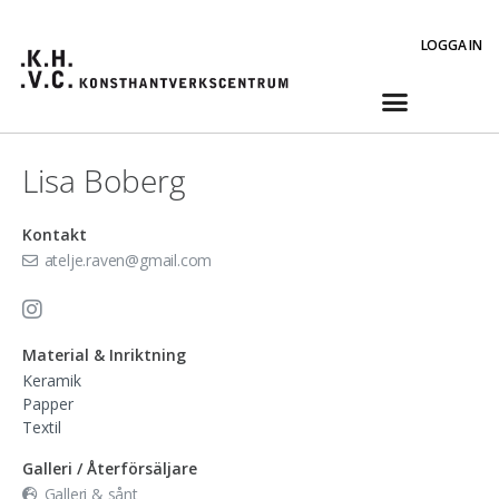
LOGGA IN
Lisa Boberg
Kontakt
atelje.raven@gmail.com
Material & Inriktning
Keramik
Papper
Textil
Galleri / Återförsäljare
Galleri & sånt