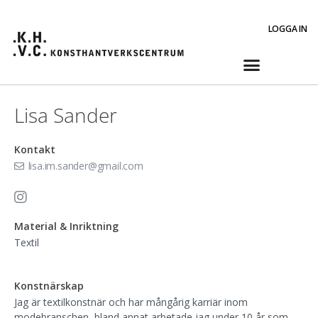
LOGGA IN
Lisa Sander
Kontakt
lisa.im.sander@gmail.com
Material & Inriktning
Textil
Konstnärskap
Jag är textilkonstnär och har mångårig karriär inom
modebranschen, bland annat arbetade jag under 10 år som