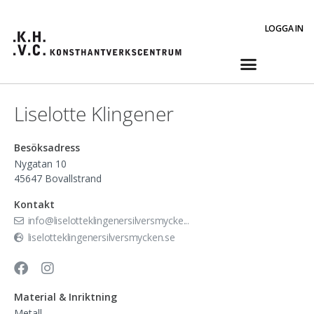
LOGGA IN
Liselotte Klingener
Besöksadress
Nygatan 10
45647
Bovallstrand
Kontakt
info@liselotteklingenersilversmycke...
liselotteklingenersilversmycken.se
Material & Inriktning
Metall