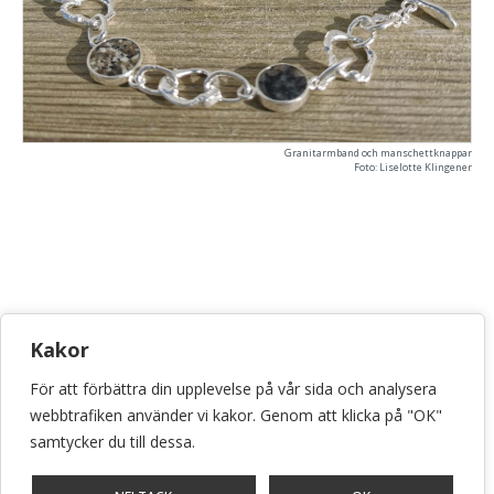
Granitarmband och manschettknappar
Foto: Liselotte Klingener
KONSTHANTVERKSCENTRUM
Kakor
Bellmansgatan 5 • 118 20 Stockholm
För att förbättra din upplevelse på vår sida och analysera
info@konsthantverkscentrum.se
webbtrafiken använder vi kakor. Genom att klicka på "OK"
072-071 46 60
samtycker du till dessa.
Stockholm • Malmö • Göteborg