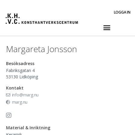
LOGGA IN
Margareta Jonsson
Besöksadress
Fabriksgatan 4
53130
Lidköping
Kontakt
info@marg.nu
marg.nu
Material & Inriktning
Keramik