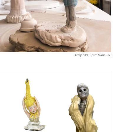
Ateljébild · Foto: Maria Boij