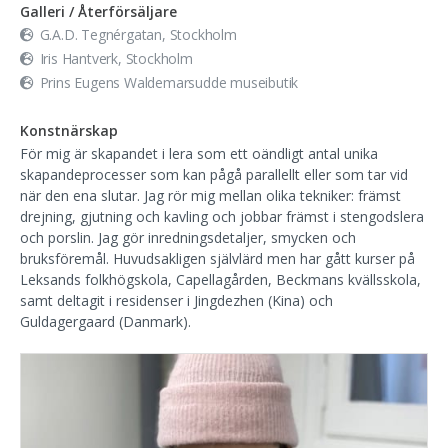
Galleri / Återförsäljare
G.A.D. Tegnérgatan, Stockholm
Iris Hantverk, Stockholm
Prins Eugens Waldemarsudde museibutik
Konstnärskap
För mig är skapandet i lera som ett oändligt antal unika
skapandeprocesser som kan pågå parallellt eller som tar vid
när den ena slutar. Jag rör mig mellan olika tekniker: främst
drejning, gjutning och kavling och jobbar främst i stengodslera
och porslin. Jag gör inredningsdetaljer, smycken och
bruksföremål. Huvudsakligen självlärd men har gått kurser på
Leksands folkhögskola, Capellagården, Beckmans kvällsskola,
samt deltagit i residenser i Jingdezhen (Kina) och
Guldagergaard (Danmark).