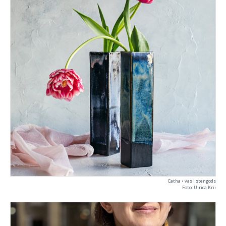
Catha • vas i stengods
Foto: Ulrica Krii