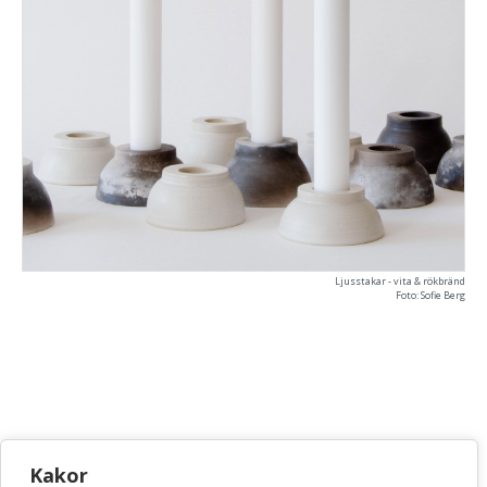
Ljusstakar - vita & rökbränd
Foto: Sofie Berg
KONSTHANTVERKSCENTRUM
Kakor
Bellmansgatan 5 • 118 20 Stockholm