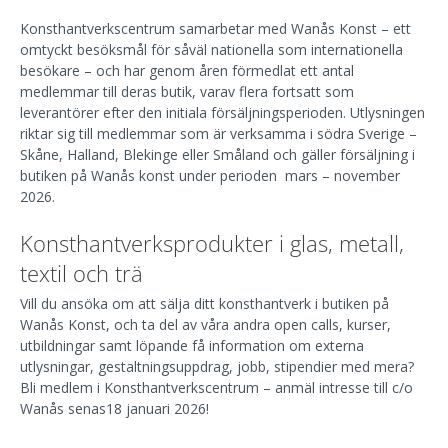
Konsthantverkscentrum samarbetar med Wanås Konst – ett
omtyckt besöksmål för såväl nationella som internationella
besökare – och har genom åren förmedlat ett antal
medlemmar till deras butik, varav flera fortsatt som
leverantörer efter den initiala försäljningsperioden. Utlysningen
riktar sig till medlemmar som är verksamma i södra Sverige –
Skåne, Halland, Blekinge eller Småland och gäller försäljning i
butiken på Wanås konst under perioden mars – november
2026.
Konsthantverksprodukter i glas, metall,
textil och trä
Vill du ansöka om att sälja ditt konsthantverk i butiken på
Wanås Konst, och ta del av våra andra open calls, kurser,
utbildningar samt löpande få information om externa
utlysningar, gestaltningsuppdrag, jobb, stipendier med mera?
Bli medlem i Konsthantverkscentrum – anmäl intresse till c/o
Wanås senas18 januari 2026!