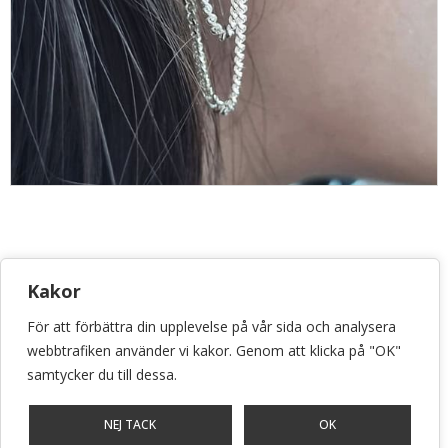
KONSTHANTVERKSCENTRUM
Kakor
Bellmansgatan 5 • 118 20 Stockholm
info@konsthantverkscentrum.se
För att förbättra din upplevelse på vår sida och analysera
webbtrafiken använder vi kakor. Genom att klicka på "OK"
072-071 46 60
samtycker du till dessa.
Stockholm • Malmö • Göteborg
NEJ TACK
OK