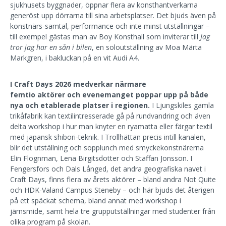
sjukhusets byggnader, öppnar flera av konsthantverkarna
generöst upp dörrarna till sina arbetsplatser. Det bjuds även på
konstnärs-samtal, performance och inte minst utställningar –
till exempel gästas man av Boy Konsthall som inviterar till
Jag
tror jag har en sån i bilen
, en soloutställning av Moa Märta
Markgren, i bakluckan på en vit Audi A4.
I Craft Days 2026 medverkar närmare
femtio
aktörer
och evenemanget poppar upp på både
nya och etablerade platser i regionen.
I Ljungskiles gamla
trikåfabrik kan textilintresserade gå på rundvandring och även
delta workshop i hur man knyter en ryamatta eller färgar textil
med japansk shibori-teknik. I Trollhättan precis intill kanalen,
blir det utställning och sopplunch med smyckekonstnärerna
Elin Flognman, Lena Birgitsdotter och Staffan Jonsson. I
Fengersfors och Dals Långed, det andra geografiska navet i
Craft Days, finns flera av årets aktörer – bland andra Not Quite
och HDK-Valand Campus Steneby – och här bjuds det återigen
på ett späckat schema, bland annat med
workshop i
järnsmide, samt hela tre grupputställningar med studenter från
olika program på skolan.