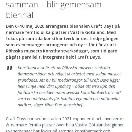
samman – blir gemensam
biennal
Den 6–10 maj 2026 arrangeras biennalen Craft Days på
närmare femtio olika platser i Västra Götaland. Med
fokus på samtida konsthantverk är det tredje gången
som evenemanget arrangeras och nytt för i år är att
Röhsska museets Konsthantverksdagar, som tidigare
pågått parallellt, integreras helt i Craft Days.
"
Konsthantverk är ett av Röhsska museets centrala
ämnesområden och något vi arbetat med sedan museet
grundades. Att nu bli medarrangör till Craft Days ligger
helt i linje med vårt uppdrag – både att visa upp den
fantastiska bredden inom svenskt konsthantverk och att
vara en mötesplats för lokala, regionala och nationella
aktörer, säger Nina Due, museichef.
Craft Days har sedan starten 2021 expanderat och involverar i
år närmare femtio platser över hela Västra Götalandsregionen.
Evenemanget har fokus på samtida konsthantverk och