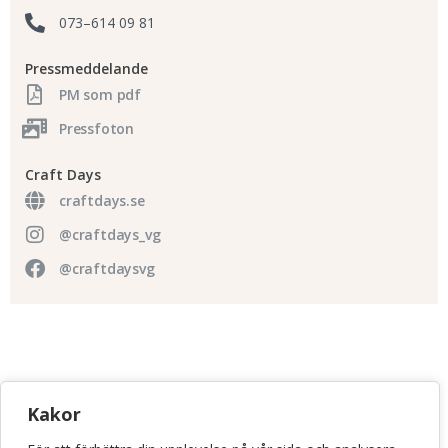
073–614 09 81
Pressmeddelande
PM som pdf
Pressfoton
Craft Days
craftdays.se
@craftdays_vg
@craftdaysvg
KONSTHANTVERKSCENTRUM
Kakor
Bellmansgatan 5 • 118 20 Stockholm