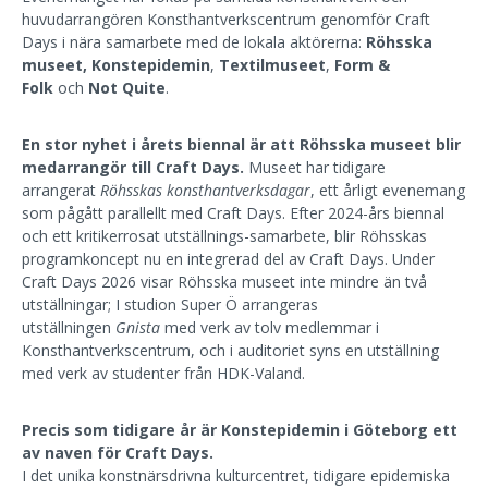
huvudarrangören Konsthantverkscentrum genomför Craft
Days i nära samarbete med de lokala aktörerna:
Röhsska
museet,
Konstepidemin
,
Textilmuseet
,
Form &
Folk
och
Not Quite
.
En stor nyhet i årets biennal
är att Röhsska museet blir
medarrangör till Craft Days.
Museet har tidigare
arrangerat
Röhsskas konsthantverksdagar
, ett årligt evenemang
som pågått parallellt med Craft Days. Efter 2024-års biennal
och ett kritikerrosat utställnings-samarbete, blir Röhsskas
programkoncept nu en integrerad del av Craft Days. Under
Craft Days 2026 visar Röhsska museet inte mindre än två
utställningar; I studion Super Ö arrangeras
utställningen
Gnista
med verk av tolv medlemmar i
Konsthantverkscentrum, och i auditoriet syns en utställning
med verk av studenter från HDK-Valand.
Precis som tidigare år är Konstepidemin i Göteborg ett
av naven för Craft Days.
I det unika konstnärsdrivna kulturcentret, tidigare epidemiska