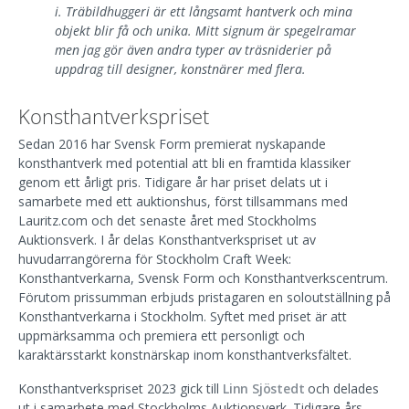
i. Träbildhuggeri är ett långsamt hantverk och mina
objekt blir få och unika. Mitt signum är spegelramar
men jag gör även andra typer av träsniderier på
uppdrag till designer, konstnärer med flera.
Konsthantverkspriset
Sedan 2016 har Svensk Form premierat nyskapande
konsthantverk med potential att bli en framtida klassiker
genom ett årligt pris. Tidigare år har priset delats ut i
samarbete med ett auktionshus, först tillsammans med
Lauritz.com och det senaste året med Stockholms
Auktionsverk. I år delas Konsthantverkspriset ut av
huvudarrangörerna för Stockholm Craft Week:
Konsthantverkarna, Svensk Form och Konsthantverkscentrum.
Förutom prissumman erbjuds pristagaren en soloutställning på
Konsthantverkarna i Stockholm. Syftet med priset är att
uppmärksamma och premiera ett personligt och
karaktärsstarkt konstnärskap inom konsthantverksfältet.
Konsthantverkspriset 2023 gick till
Linn Sjöstedt
och delades
ut i samarbete med Stockholms Auktionsverk. Tidigare års