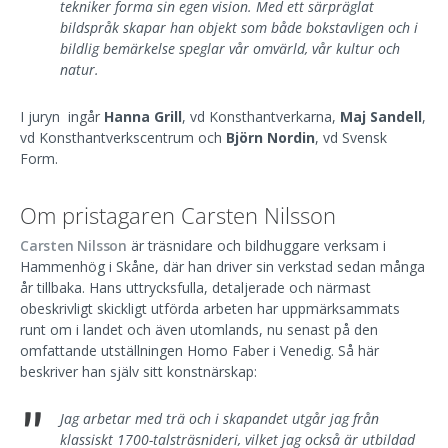
tekniker forma sin egen vision. Med ett särpräglat
bildspråk skapar han objekt som både bokstavligen och i
bildlig bemärkelse speglar vår omvärld, vår kultur och
natur.
I juryn ingår
Hanna Grill
, vd Konsthantverkarna,
Maj Sandell
,
vd Konsthantverkscentrum och
Björn Nordin
, vd Svensk
Form.
Om pristagaren Carsten Nilsson
Carsten Nilsson
är träsnidare och bildhuggare verksam i
Hammenhög i Skåne, där han driver sin verkstad sedan många
år tillbaka. Hans uttrycksfulla, detaljerade och närmast
obeskrivligt skickligt utförda arbeten har uppmärksammats
runt om i landet och även utomlands, nu senast på den
omfattande utställningen Homo Faber i Venedig. Så här
beskriver han själv sitt konstnärskap:
"
Jag arbetar med trä och i skapandet utgår jag från
klassiskt 1700-talsträsnideri, vilket jag också är utbildad