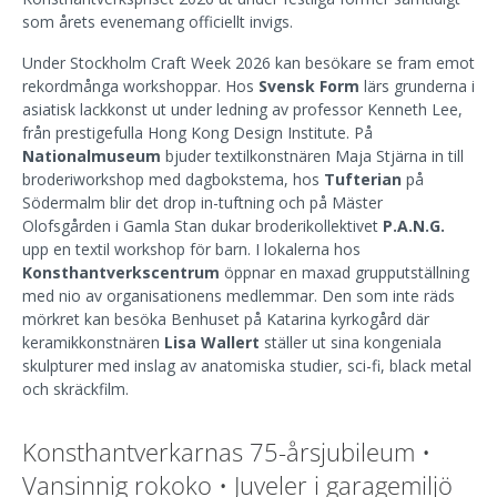
som årets evenemang officiellt invigs.
Under Stockholm Craft Week 2026 kan besökare se fram emot
rekordmånga workshoppar. Hos
Svensk Form
lärs grunderna i
asiatisk lackkonst ut under ledning av professor Kenneth Lee,
från prestigefulla Hong Kong Design Institute. På
Nationalmuseum
bjuder textilkonstnären Maja Stjärna in till
broderiworkshop med dagbokstema, hos
Tufterian
på
Södermalm blir det drop in-tuftning och på Mäster
Olofsgården i Gamla Stan dukar broderikollektivet
P.A.N.G.
upp en textil workshop för barn. I lokalerna hos
Konsthantverkscentrum
öppnar en maxad grupputställning
med nio av organisationens medlemmar. Den som inte räds
mörkret kan besöka Benhuset på Katarina kyrkogård där
keramikkonstnären
Lisa Wallert
ställer ut sina kongeniala
skulpturer med inslag av anatomiska studier, sci-fi, black metal
och skräckfilm.
Konsthantverkarnas 75-årsjubileum •
Vansinnig rokoko • Juveler i garagemiljö