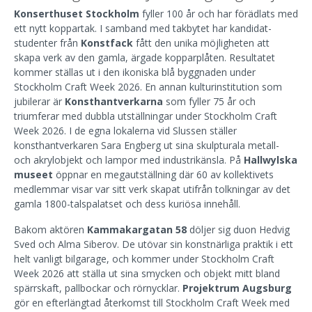
Konserthuset Stockholm
fyller 100 år och har förädlats med
ett nytt koppartak. I samband med takbytet har kandidat-
studenter från
Konstfack
fått den unika möjligheten att
skapa verk av den gamla, ärgade kopparplåten. Resultatet
kommer ställas ut i den ikoniska blå byggnaden under
Stockholm Craft Week 2026. En annan kulturinstitution som
jubilerar är
Konsthantverkarna
som fyller 75 år och
triumferar med dubbla utställningar under Stockholm Craft
Week 2026. I de egna lokalerna vid Slussen ställer
konsthantverkaren Sara Engberg ut sina skulpturala metall-
och akrylobjekt och lampor med industrikänsla. På
Hallwylska
museet
öppnar en megautställning där 60 av kollektivets
medlemmar visar var sitt verk skapat utifrån tolkningar av det
gamla 1800-talspalatset och dess kuriösa innehåll.
Bakom aktören
Kammakargatan 58
döljer sig duon Hedvig
Sved och Alma Siberov. De utövar sin konstnärliga praktik i ett
helt vanligt bilgarage, och kommer under Stockholm Craft
Week 2026 att ställa ut sina smycken och objekt mitt bland
spärrskaft, pallbockar och rörnycklar.
Projektrum Augsburg
gör en efterlängtad återkomst till Stockholm Craft Week med