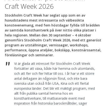
Craft Week 2026
Stockholm Craft Week har seglat upp som en av
huvudstadens mest intressanta och välbesökta
konstevenemang, med fem höstdagar fyllda till brädden
av samtida konsthantverk på över nittio olika platser i
hela regionen. Mellan den 30 september – 4 oktober
genomförs Stockholm Craft Week 2026, med ett generöst
program av utställningar, vernissager, workshops,
performance, öppna ateljéer, boksläpp, konstnärssamtal,
föreläsningar och seminarier.
"
Vi är glada att intresset för Stockholm Craft Week
fortsätter att växa, både här hemma och utomlands,
och att fler och fler hittar till oss. I år har vi ett större
antal deltagare än någonsin förut, och inte bara
svenska utan också från USA, Kina och ett flertal
europeiska länder. Det blir ett mäktigt program, med
allt från publika samtal hemma hos en
konsthantverkare, till matbaserade event med
inspiration från historiska barockmåltider, säger