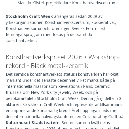
Matilda Kästel, projektledare Konsthantverkscentrum.
Stockholm Craft Week
arrangeras sedan 2029 av
yrkesorganisationen
Konsthantverkscentrum,
kooperativet,
Konsthantverkarna
och föreningen
Svensk Form
– ett
femdagarsprogram med fokus på det samtida
konsthantverket.
Konsthantverkspriset 2026 • Workshop-
rekord • Black metal-keramik
Det samtida konsthantverkets status i konstvärlden har ökat
markant under det senaste decenniet vilket märks både på
internationella mässor som Révélations i Paris, Ceramic
Brussels och New York City Jewelry Week, och på
besökarantalet i Stockholm Craft Week. Denna gång deltar 90
aktörer i Stockholm Craft Week och representerar tillsammans
en imponerande konstnärlig bredd. Årets upplaga inleds med
den internationella halvdagskonferensen Collaborating Craft på
Kulturhuset Stadsteatern
. Senare samma kväll delas
Konsthantverkspriset 2026 ut under festliga former samtidigt